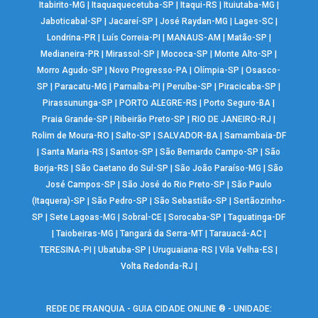
Itabirito-MG
|
Itaquaquecetuba-SP
|
Itaqui-RS
|
Ituiutaba-MG
|
Jaboticabal-SP
|
Jacareí-SP
|
José Raydan-MG
|
Lages-SC
|
Londrina-PR
|
Luís Correia-PI
|
MANAUS-AM
|
Matão-SP
|
Medianeira-PR
|
Mirassol-SP
|
Mococa-SP
|
Monte Alto-SP
|
Morro Agudo-SP
|
Novo Progresso-PA
|
Olímpia-SP
|
Osasco-
SP
|
Paracatu-MG
|
Parnaíba-PI
|
Peruíbe-SP
|
Piracicaba-SP
|
Pirassununga-SP
|
PORTO ALEGRE-RS
|
Porto Seguro-BA
|
Praia Grande-SP
|
Ribeirão Preto-SP
|
RIO DE JANEIRO-RJ
|
Rolim de Moura-RO
|
Salto-SP
|
SALVADOR-BA
|
Samambaia-DF
|
Santa Maria-RS
|
Santos-SP
|
São Bernardo Campo-SP
|
São
Borja-RS
|
São Caetano do Sul-SP
|
São João Paraíso-MG
|
São
José Campos-SP
|
São José do Rio Preto-SP
|
São Paulo
(Itaquera)-SP
|
São Pedro-SP
|
São Sebastião-SP
|
Sertãozinho-
SP
|
Sete Lagoas-MG
|
Sobral-CE
|
Sorocaba-SP
|
Taguatinga-DF
|
Taiobeiras-MG
|
Tangará da Serra-MT
|
Tarauacá-AC
|
TERESINA-PI
|
Ubatuba-SP
|
Uruguaiana-RS
|
Vila Velha-ES
|
Volta Redonda-RJ
|
REDE DE FRANQUIA - GUIA CIDADE ONLINE ® - UNIDADE: