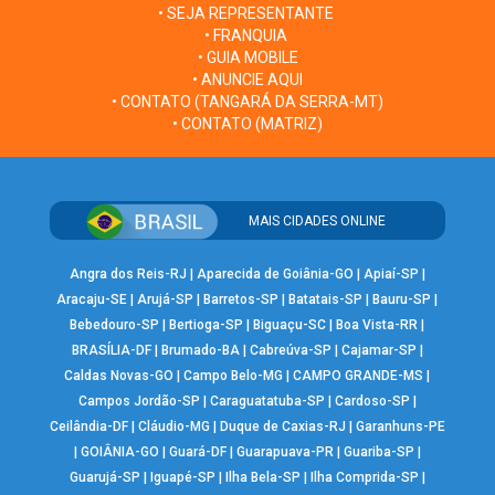
• SEJA REPRESENTANTE
• FRANQUIA
• GUIA MOBILE
• ANUNCIE AQUI
• CONTATO (TANGARÁ DA SERRA-MT)
• CONTATO (MATRIZ)
MAIS CIDADES ONLINE
Angra dos Reis-RJ
|
Aparecida de Goiânia-GO
|
Apiaí-SP
|
Aracaju-SE
|
Arujá-SP
|
Barretos-SP
|
Batatais-SP
|
Bauru-SP
|
Bebedouro-SP
|
Bertioga-SP
|
Biguaçu-SC
|
Boa Vista-RR
|
BRASÍLIA-DF
|
Brumado-BA
|
Cabreúva-SP
|
Cajamar-SP
|
Caldas Novas-GO
|
Campo Belo-MG
|
CAMPO GRANDE-MS
|
Campos Jordão-SP
|
Caraguatatuba-SP
|
Cardoso-SP
|
Ceilândia-DF
|
Cláudio-MG
|
Duque de Caxias-RJ
|
Garanhuns-PE
|
GOIÂNIA-GO
|
Guará-DF
|
Guarapuava-PR
|
Guariba-SP
|
Guarujá-SP
|
Iguapé-SP
|
Ilha Bela-SP
|
Ilha Comprida-SP
|