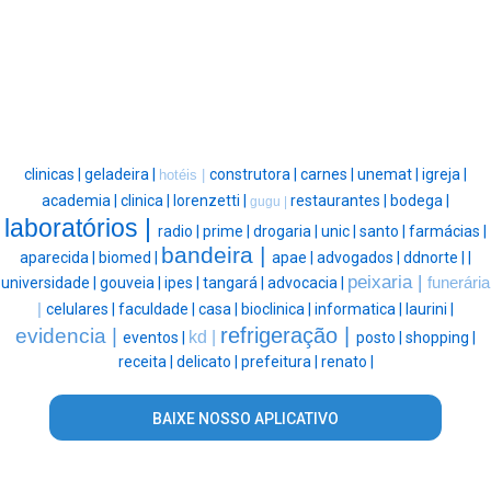
clinicas |
geladeira |
construtora |
carnes |
unemat |
igreja |
hotéis |
academia |
clinica |
lorenzetti |
restaurantes |
bodega |
gugu |
laboratórios |
radio |
prime |
drogaria |
unic |
santo |
farmácias |
bandeira |
aparecida |
biomed |
apae |
advogados |
ddnorte |
|
peixaria |
universidade |
gouveia |
ipes |
tangará |
advocacia |
funerária
|
celulares |
faculdade |
casa |
bioclinica |
informatica |
laurini |
refrigeração |
evidencia |
kd |
eventos |
posto |
shopping |
receita |
delicato |
prefeitura |
renato |
BAIXE NOSSO APLICATIVO