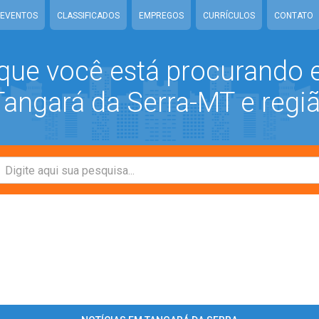
EVENTOS
CLASSIFICADOS
EMPREGOS
CURRÍCULOS
CONTATO
que você está procurando
ngará da Serra-MT e regi