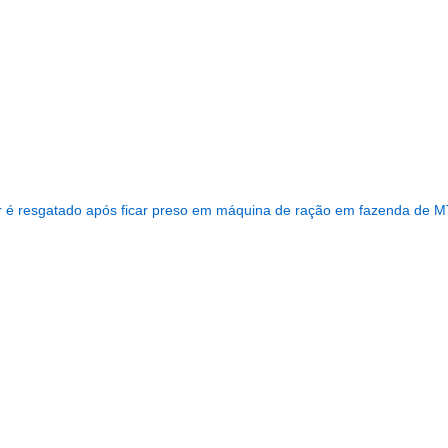
...........................................................
r é resgatado após ficar preso em máquina de ração em fazenda de 