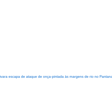
...........................................................
ivara escapa de ataque de onça-pintada às margens de rio no Pantan