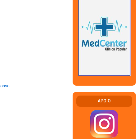
rosso
APOIO