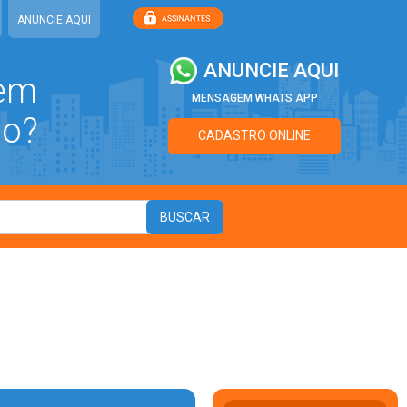
ANUNCIE AQUI
ANUNCIE AQUI
 em
MENSAGEM WHATS APP
ão?
CADASTRO ONLINE