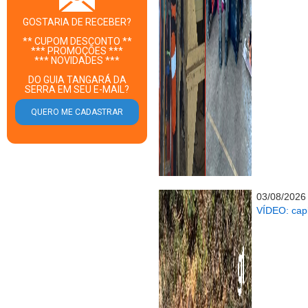
GOSTARIA DE RECEBER?
** CUPOM DESCONTO **
*** PROMOÇÕES ***
*** NOVIDADES ***
DO GUIA TANGARÁ DA
SERRA EM SEU E-MAIL?
03/08/2026
VÍDEO: cap