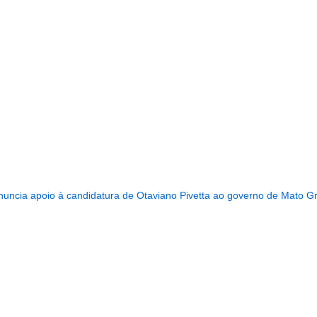
...........................................................
uncia apoio à candidatura de Otaviano Pivetta ao governo de Mato G