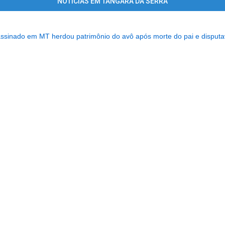
NOTÍCIAS EM TANGARÁ DA SERRA
sinado em MT herdou patrimônio do avô após morte do pai e disputava