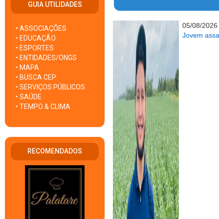
GUIA UTILIDADES
05/08/2026
• ASSOCIAÇÕES
Jovem assas
• EDUCAÇÃO
• ESPORTES
• ENTIDADES/ONGS
• MAPA
• BUSCA CEP
• SERVIÇOS PÚBLICOS
• SAÚDE
• TEMPO & CLIMA
RECOMENDADOS