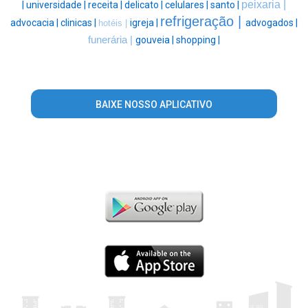
peixaria |
|
universidade |
receita |
delicato |
celulares |
santo |
refrigeração |
advocacia |
clinicas |
igreja |
advogados |
hotéis |
funerária |
gouveia |
shopping |
BAIXE NOSSO APLICATIVO