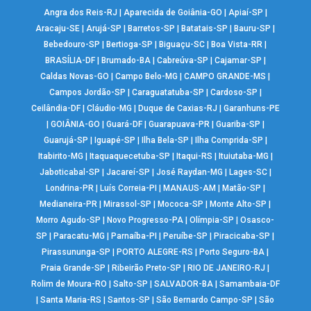
Angra dos Reis-RJ
|
Aparecida de Goiânia-GO
|
Apiaí-SP
|
Aracaju-SE
|
Arujá-SP
|
Barretos-SP
|
Batatais-SP
|
Bauru-SP
|
Bebedouro-SP
|
Bertioga-SP
|
Biguaçu-SC
|
Boa Vista-RR
|
BRASÍLIA-DF
|
Brumado-BA
|
Cabreúva-SP
|
Cajamar-SP
|
Caldas Novas-GO
|
Campo Belo-MG
|
CAMPO GRANDE-MS
|
Campos Jordão-SP
|
Caraguatatuba-SP
|
Cardoso-SP
|
Ceilândia-DF
|
Cláudio-MG
|
Duque de Caxias-RJ
|
Garanhuns-PE
|
GOIÂNIA-GO
|
Guará-DF
|
Guarapuava-PR
|
Guariba-SP
|
Guarujá-SP
|
Iguapé-SP
|
Ilha Bela-SP
|
Ilha Comprida-SP
|
Itabirito-MG
|
Itaquaquecetuba-SP
|
Itaqui-RS
|
Ituiutaba-MG
|
Jaboticabal-SP
|
Jacareí-SP
|
José Raydan-MG
|
Lages-SC
|
Londrina-PR
|
Luís Correia-PI
|
MANAUS-AM
|
Matão-SP
|
Medianeira-PR
|
Mirassol-SP
|
Mococa-SP
|
Monte Alto-SP
|
Morro Agudo-SP
|
Novo Progresso-PA
|
Olímpia-SP
|
Osasco-
SP
|
Paracatu-MG
|
Parnaíba-PI
|
Peruíbe-SP
|
Piracicaba-SP
|
Pirassununga-SP
|
PORTO ALEGRE-RS
|
Porto Seguro-BA
|
Praia Grande-SP
|
Ribeirão Preto-SP
|
RIO DE JANEIRO-RJ
|
Rolim de Moura-RO
|
Salto-SP
|
SALVADOR-BA
|
Samambaia-DF
|
Santa Maria-RS
|
Santos-SP
|
São Bernardo Campo-SP
|
São