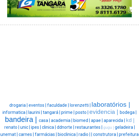
laboratórios |
drogaria |
eventos |
faculdade |
lorenzetti |
evidencia |
informatica |
laurini |
tangará |
prime |
posto |
bodega |
bandeira |
kd |
casa |
academia |
biomed |
apae |
aparecida |
renato |
unic |
ipes |
clinica |
ddnorte |
restaurantes |
geladeira |
gugu |
unemat |
carnes |
farmácias |
bioclinica |
radio |
|
construtora |
prefeitura