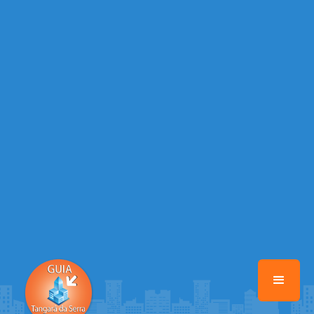
Warning
: Illegal string offset 'EMAIL_AUTOR' in
/home/guiatangaradaserra/www/class-mb/Seguranca.Class.php
on line
37
Warning
: Illegal string offset 'DATA_CADASTRO' in
/home/guiatangaradaserra/www/class-mb/Seguranca.Class.php
on line
37
Warning
: Illegal string offset 'DESTAQUE' in
/home/guiatangaradaserra/www/class-mb/Seguranca.Class.php
on line
37
Warning
: Illegal string offset 'STATUS' in
/home/guiatangaradaserra/www/class-mb/Seguranca.Class.php
on line
37