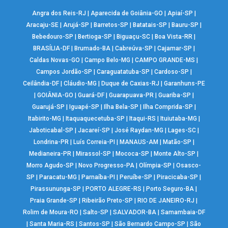
Angra dos Reis-RJ
|
Aparecida de Goiânia-GO
|
Apiaí-SP
|
Aracaju-SE
|
Arujá-SP
|
Barretos-SP
|
Batatais-SP
|
Bauru-SP
|
Bebedouro-SP
|
Bertioga-SP
|
Biguaçu-SC
|
Boa Vista-RR
|
BRASÍLIA-DF
|
Brumado-BA
|
Cabreúva-SP
|
Cajamar-SP
|
Caldas Novas-GO
|
Campo Belo-MG
|
CAMPO GRANDE-MS
|
Campos Jordão-SP
|
Caraguatatuba-SP
|
Cardoso-SP
|
Ceilândia-DF
|
Cláudio-MG
|
Duque de Caxias-RJ
|
Garanhuns-PE
|
GOIÂNIA-GO
|
Guará-DF
|
Guarapuava-PR
|
Guariba-SP
|
Guarujá-SP
|
Iguapé-SP
|
Ilha Bela-SP
|
Ilha Comprida-SP
|
Itabirito-MG
|
Itaquaquecetuba-SP
|
Itaqui-RS
|
Ituiutaba-MG
|
Jaboticabal-SP
|
Jacareí-SP
|
José Raydan-MG
|
Lages-SC
|
Londrina-PR
|
Luís Correia-PI
|
MANAUS-AM
|
Matão-SP
|
Medianeira-PR
|
Mirassol-SP
|
Mococa-SP
|
Monte Alto-SP
|
Morro Agudo-SP
|
Novo Progresso-PA
|
Olímpia-SP
|
Osasco-
SP
|
Paracatu-MG
|
Parnaíba-PI
|
Peruíbe-SP
|
Piracicaba-SP
|
Pirassununga-SP
|
PORTO ALEGRE-RS
|
Porto Seguro-BA
|
Praia Grande-SP
|
Ribeirão Preto-SP
|
RIO DE JANEIRO-RJ
|
Rolim de Moura-RO
|
Salto-SP
|
SALVADOR-BA
|
Samambaia-DF
|
Santa Maria-RS
|
Santos-SP
|
São Bernardo Campo-SP
|
São