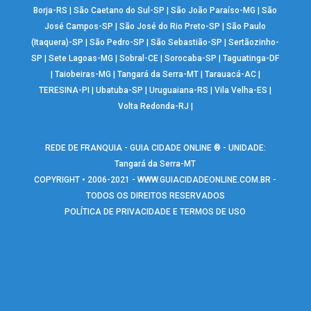
Borja-RS
|
São Caetano do Sul-SP
|
São João Paraíso-MG
|
São
José Campos-SP
|
São José do Rio Preto-SP
|
São Paulo
(Itaquera)-SP
|
São Pedro-SP
|
São Sebastião-SP
|
Sertãozinho-
SP
|
Sete Lagoas-MG
|
Sobral-CE
|
Sorocaba-SP
|
Taguatinga-DF
|
Taiobeiras-MG
|
Tangará da Serra-MT
|
Tarauacá-AC
|
TERESINA-PI
|
Ubatuba-SP
|
Uruguaiana-RS
|
Vila Velha-ES
|
Volta Redonda-RJ
|
REDE DE FRANQUIA - GUIA CIDADE ONLINE ® - UNIDADE:
Tangará da Serra-MT
COPYRIGHT • 2006-2021 -
WWW.GUIACIDADEONLINE.COM.BR
-
TODOS OS DIREITOS RESERVADOS
POLÍTICA DE PRIVACIDADE E TERMOS DE USO