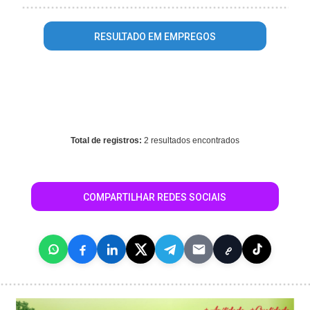
RESULTADO EM EMPREGOS
Warning
: mysql_fetch_array() expects parameter 1 to be
resource, array given in
/home/guiatangaradaserra/www/conteudo_resultado_busca.ph
on line
569
Total de registros:
2 resultados encontrados
COMPARTILHAR REDES SOCIAIS