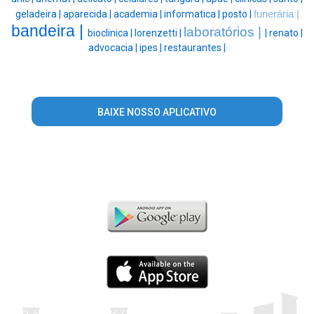
geladeira |
aparecida |
academia |
informatica |
posto |
funerária |
bandeira |
laboratórios |
bioclinica |
lorenzetti |
|
renato |
advocacia |
ipes |
restaurantes |
BAIXE NOSSO APLICATIVO