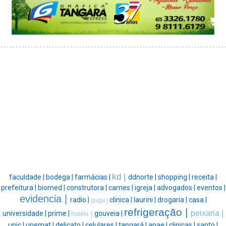
kd |
faculdade |
bodega |
farmácias |
ddnorte |
shopping |
receita |
prefeitura |
biomed |
construtora |
carnes |
igreja |
advogados |
eventos |
evidencia |
radio |
clinica |
laurini |
drogaria |
casa |
gugu |
refrigeração |
peixaria |
universidade |
prime |
gouveia |
hotéis |
unic |
unemat |
delicato |
celulares |
tangará |
apae |
clinicas |
santo |